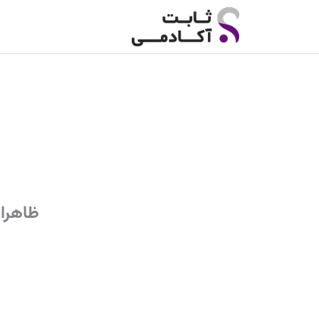
رش
ه
حتوا
ظاهرا 