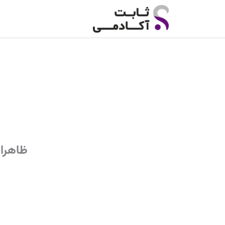
رش
ه
حتوا
ظاهرا 