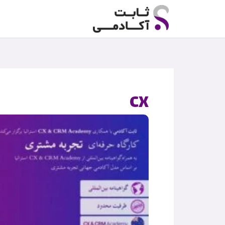
رش
ه
حتوا
CX
قیم
اصلی
بود.